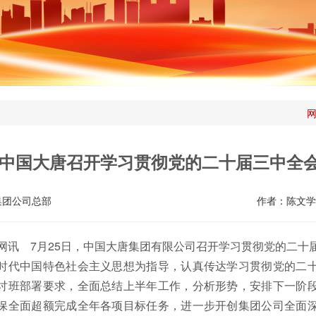
网
中国大唐召开学习贯彻党的二十届三中全会
集团公司总部
作者：陈文学
网讯 7月25日，中国大唐集团有限公司召开学习贯彻党的二十届
时代中国特色社会主义思想为指导，认真传达学习贯彻党的二
讨班部署要求，全面总结上半年工作，分析形势，安排下一阶
保全面超额完成全年各项目标任务，进一步开创集团公司全面