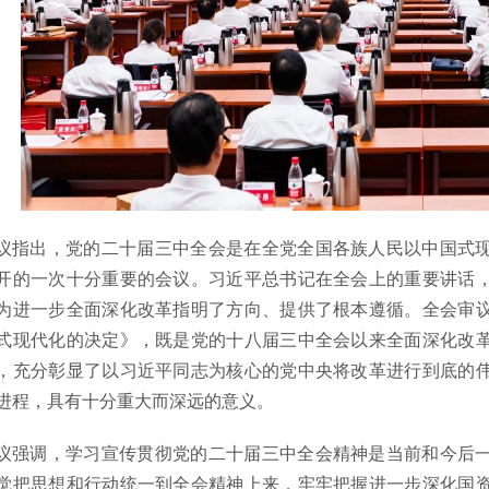
议指出，党的二十届三中全会是在全党全国各族人民以中国式
开的一次十分重要的会议。习近平总书记在全会上的重要讲话
为进一步全面深化改革指明了方向、提供了根本遵循。全会审
式现代化的决定》，既是党的十八届三中全会以来全面深化改
，充分彰显了以习近平同志为核心的党中央将改革进行到底的
进程，具有十分重大而深远的意义。
议强调，学习宣传贯彻党的二十届三中全会精神是当前和今后
觉把思想和行动统一到全会精神上来，牢牢把握进一步深化国