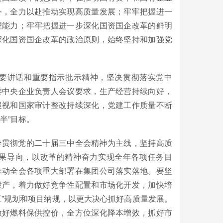
务，全力以赴推动实现高质量发展；牢牢把握进一
理能力；牢牢把握进一步深化国资国企改革的鲜明
深化国资国企改革的政治原则，始终坚持和加强党
重要讲话和重要指示批示精神，坚决贯彻落实党中
委中央企业负责人会议要求，生产经营持续向好，
巡视和国家审计整改持续深化，党建工作质量不断
半”目标。
传贯彻党的二十届三中全会精神为主线，坚持高质
果导向，以改革的精神奋力实现全年各项任务目
推动全会各项重大部署在集团公司落实落地。
要坚
投产，着力做好竞争性配置和市场化开发，加快培
五”规划和项目纳规，以更大决心抓好高质量发展。
做好燃料保供控价，全方位深化降本增效，抓好市