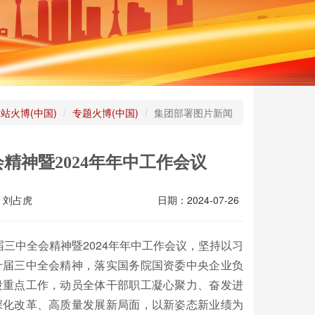
站火博(中国)
专题火博(中国)
集团部署图片新闻
精神暨2024年年中工作会议
 刘占虎
日期：2024-07-26
三中全会精神暨2024年年中工作会议，坚持以习
十届三中全会精神，落实国务院国资委中央企业负
段重点工作，动员全体干部职工凝心聚力、奋发进
深化改革、高质量发展新局面，以新姿态新业绩为