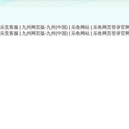
乐竞客服
|
九州网页版-九州(中国)
|
乐鱼网站
|
乐鱼网页登录官
乐竞客服
|
九州网页版-九州(中国)
|
乐鱼网站
|
乐鱼网页登录官